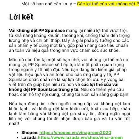
Một số hạn chế cần lưu ý –
Các lợi thế của vải không dệt 
Lời kết
Vải không dệt PP Spunlace
mang lại nhiều lợi thế vượt trội,
từ khả năng kháng khuẩn, thoáng khí, chống thấm đến trọng
lượng nhẹ và chi phí thấp. Đây là giải pháp lý tưởng cho các
sản phẩm y tế dùng một lần, góp phần nâng cao tiêu chuẩn
an toàn và hiệu quả trong lĩnh vực chăm sóc sức khỏe.
Mặc dù còn tồn tại một số hạn chế, với những lợi thế mà nó
mang lại, PP Spunlace sẽ tiếp tục là một phần quan trọng
trong ngành y tế hiện đại. Nếu bạn đang tìm kiếm giải pháp
vật liệu hiệu quả và an toàn cho các ứng dụng y tế, PP
Spunlace chắc chắn sẽ là sự lựa chọn tối ưu. Hy vọng bài
viết trên đã giúp bạn hiểu rõ hơn về
các lợi thế của vải
không dệt PP Spunlace trong y tế
. Nếu có thêm yêu cầu
hoặc cần hỗ trợ nội dung, chúng tôi luôn sẵn sàng giúp bạn!
Nếu bạn đang tìm kiếm nguồn cung cấp vải không dệt làm
khăn lạnh, vải không dệt làm khăn ướt, khăn lau bếp, khăn
lạnh làm bằng vải không dệt giá sỉ uy tín, đừng ngần ngại
liên hệ với chúng tôi để nhận được báo giá và tư vấn tốt
nhất!
Shopee:
https://shopee.vn/vinagreen2020
Lazada
:
https://www.lazada.vn/shop/vina-green