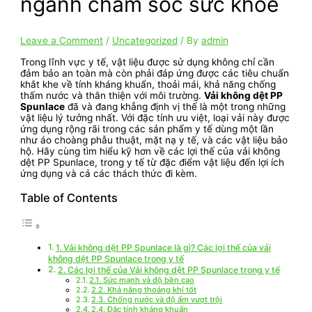
ngành chăm sóc sức khỏe
Leave a Comment
/
Uncategorized
/ By
admin
Trong lĩnh vực y tế, vật liệu được sử dụng không chỉ cần
đảm bảo an toàn mà còn phải đáp ứng được các tiêu chuẩn
khắt khe về tính kháng khuẩn, thoải mái, khả năng chống
thấm nước và thân thiện với môi trường.
Vải không dệt PP
Spunlace
đã và đang khẳng định vị thế là một trong những
vật liệu lý tưởng nhất. Với đặc tính ưu việt, loại vải này được
ứng dụng rộng rãi trong các sản phẩm y tế dùng một lần
như áo choàng phẫu thuật, mặt nạ y tế, và các vật liệu bảo
hộ. Hãy cùng tìm hiểu kỹ hơn về các lợi thế của vải không
dệt PP Spunlace, trong y tế từ đặc điểm vật liệu đến lợi ích
ứng dụng và cả các thách thức đi kèm.
Table of Contents
1. Vải không dệt PP Spunlace là gì? Các lợi thế của vải
không dệt PP Spunlace trong y tế
2. Các lợi thế của Vải không dệt PP Spunlace trong y tế
2.1. Sức mạnh và độ bền cao
2.2. Khả năng thoáng khí tốt
2.3. Chống nước và độ ẩm vượt trội
2.4. Đặc tính kháng khuẩn