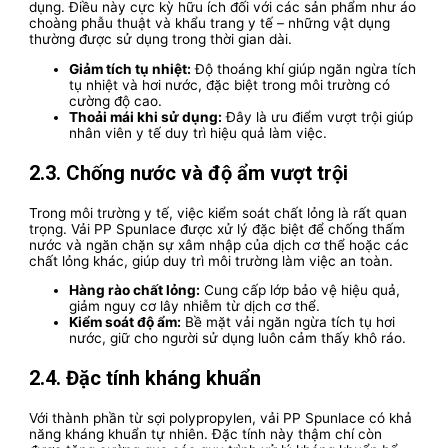
dụng. Điều này cực kỳ hữu ích đối với các sản phẩm như áo
choàng phẫu thuật và khẩu trang y tế – những vật dụng
thường được sử dụng trong thời gian dài.
Giảm tích tụ nhiệt:
Độ thoáng khí giúp ngăn ngừa tích
tụ nhiệt và hơi nước, đặc biệt trong môi trường có
cường độ cao.
Thoải mái khi sử dụng:
Đây là ưu điểm vượt trội giúp
nhân viên y tế duy trì hiệu quả làm việc.
2.3. Chống nước và độ ẩm vượt trội
Trong môi trường y tế, việc kiểm soát chất lỏng là rất quan
trọng. Vải PP Spunlace được xử lý đặc biệt để chống thấm
nước và ngăn chặn sự xâm nhập của dịch cơ thể hoặc các
chất lỏng khác, giúp duy trì môi trường làm việc an toàn.
Hàng rào chất lỏng:
Cung cấp lớp bảo vệ hiệu quả,
giảm nguy cơ lây nhiễm từ dịch cơ thể.
Kiểm soát độ ẩm:
Bề mặt vải ngăn ngừa tích tụ hơi
nước, giữ cho người sử dụng luôn cảm thấy khô ráo.
2.4. Đặc tính kháng khuẩn
Với thành phần từ sợi polypropylen, vải PP Spunlace có khả
năng kháng khuẩn tự nhiên. Đặc tính này thậm chí còn