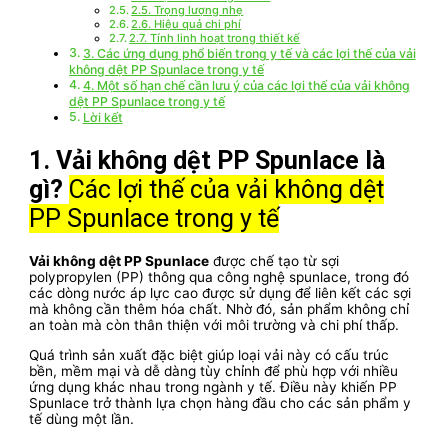
2.5. Trọng lượng nhẹ
2.6. Hiệu quả chi phí
2.7. Tính linh hoạt trong thiết kế
3. Các ứng dụng phổ biến trong y tế và các lợi thế của vải
không dệt PP Spunlace trong y tế
4. Một số hạn chế cần lưu ý của các lợi thế của vải không
dệt PP Spunlace trong y tế
Lời kết
1. Vải không dệt PP Spunlace là
gì?
Các lợi thế của vải không dệt
PP Spunlace trong y tế
Vải không dệt PP Spunlace
được chế tạo từ sợi
polypropylen (PP) thông qua công nghệ spunlace, trong đó
các dòng nước áp lực cao được sử dụng để liên kết các sợi
mà không cần thêm hóa chất. Nhờ đó, sản phẩm không chỉ
an toàn mà còn thân thiện với môi trường và chi phí thấp.
Quá trình sản xuất đặc biệt giúp loại vải này có cấu trúc
bền, mềm mại và dễ dàng tùy chỉnh để phù hợp với nhiều
ứng dụng khác nhau trong ngành y tế. Điều này khiến PP
Spunlace trở thành lựa chọn hàng đầu cho các sản phẩm y
tế dùng một lần.