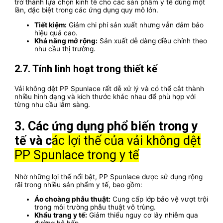
trở thành lựa chọn kinh tế cho các sản phẩm y tế dùng một
lần, đặc biệt trong các ứng dụng quy mô lớn.
Tiết kiệm:
Giảm chi phí sản xuất nhưng vẫn đảm bảo
hiệu quả cao.
Khả năng mở rộng:
Sản xuất dễ dàng điều chỉnh theo
nhu cầu thị trường.
2.7. Tính linh hoạt trong thiết kế
Vải không dệt PP Spunlace rất dễ xử lý và có thể cắt thành
nhiều hình dạng và kích thước khác nhau để phù hợp với
từng nhu cầu lâm sàng.
3. Các ứng dụng phổ biến trong y
tế và c
ác lợi thế của vải không dệt
PP Spunlace trong y tế
Nhờ những lợi thế nổi bật, PP Spunlace được sử dụng rộng
rãi trong nhiều sản phẩm y tế, bao gồm:
Áo choàng phẫu thuật:
Cung cấp lớp bảo vệ vượt trội
trong môi trường phẫu thuật vô trùng.
Khẩu trang y tế:
Giảm thiểu nguy cơ lây nhiễm qua