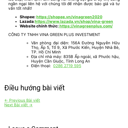
ngần ngại liên hệ với chúng tôi để nhận được báo giá và tư
vấn tốt nhất!
Shopee:
https://shopee.vn/vinagreen2020
Lazada
:
https://www.lazada.vn/shop/vina-green
Website chính thức:
https://vinagreenplus.com/
CÔNG TY TNHH VINA GREEN PLUS INVESTMENT
Văn phòng đại diện: 156A Đường Nguyễn Hữu
Thọ, Ấp 5, Tổ 9, Xã Phước Kiển, Huyện Nhà Bè,
TP. Hồ Chí Minh
Địa chỉ nhà máy: 835B Ấp ngoài, xã Phước hậu,
Huyện Cần Giuộc, Tỉnh Long An
Điện thoại:
0286 2719 595
Điều hướng bài viết
←
Previous Bài viết
Next Bài viết
→