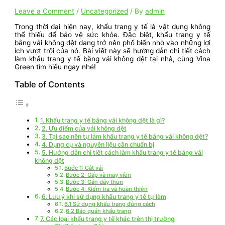
Leave a Comment
/
Uncategorized
/ By
admin
Trong thời đại hiện nay, khẩu trang y tế là vật dụng không
thể thiếu để bảo vệ sức khỏe. Đặc biệt, khẩu trang y tế
bằng vải không dệt đang trở nên phổ biến nhờ vào những lợi
ích vượt trội của nó. Bài viết này sẽ hướng dẫn chi tiết cách
làm khẩu trang y tế bằng vải không dệt tại nhà, cùng Vina
Green tìm hiểu ngay nhé!
Table of Contents
1. Khẩu trang y tế bằng vải không dệt là gì?
2. Ưu điểm của vải không dệt
3. Tại sao nên tự làm khẩu trang y tế bằng vải không dệt?
4. Dụng cụ và nguyên liệu cần chuẩn bị
5. Hướng dẫn chi tiết cách làm khẩu trang y tế bằng vải
không dệt
Bước 1: Cắt vải
Bước 2: Gấp và may viền
Bước 3: Gắn dây thun
Bước 4: Kiểm tra và hoàn thiện
6. Lưu ý khi sử dụng khẩu trang y tế tự làm
6.1 Sử dụng khẩu trang đúng cách
6.2 Bảo quản khẩu trang
7. Các loại khẩu trang y tế khác trên thị trường