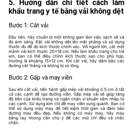
5. Hướng dẫn chi tiết cách làm
khẩu trang y tế bằng vải không dệt
Bước 1: Cắt vải
Đầu tiên, hãy chuẩn bị một không gian làm việc sạch sẽ và
đủ ánh sáng. Đặt vải không dệt lên mặt phẳng và sử dụng
thước đo để đo kích thước chính xác. Với người lớn, cắt một
mảnh vải kích thước 20×18 cm. Nếu làm khẩu trang cho trẻ
em, bạn có thể điều chỉnh kích thước sao cho phù hợp,
thường là khoảng 15×12 cm. Khi cắt vải, hãy đảm bảo các
đường cắt thẳng và không bị xù lông.
Bước 2: Gấp và may viền
Sau khi cắt vải, tiến hành gấp mép vải khoảng 0.5 cm ở tất
cả các cạnh để tạo đường viền. Gấp mép vải sẽ giúp tăng
độ bền của khẩu trang và ngăn chặn vi khuẩn xâm nhập từ
các cạnh. Sử dụng kim chỉ để may viền xung quanh. Bạn có
thể sử dụng máy may để tiết kiệm thời gian và đảm bảo
đường may đều đẹp. Nếu không có máy may, hãy may
bằng tay nhưng cần chú ý để các mũi chỉ đều và chắc
chắn.