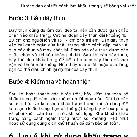
Hướng dẫn chi tiết cách làm khẩu trang y tế bằng vải khôn
Bước 3: Gắn dây thun
Dây thun dùng để làm dây đeo tai nên cần được gắn chắc
chắn vào khẩu trang. Cắt hai đoạn dây thun dài khoảng 18-
20 cm cho người lớn và 15-17 cm cho trẻ em. Gắn dây thun
vào hai cạnh ngắn của khẩu trang bằng cách gấp mép vải
qua dây thun và may chặt lại. Đảm bảo dây thun được gắn
chắc chắn và khi kéo không bị đứt. Sau khi gắn dây thun,
hãy thử đeo khẩu trang để kiểm tra xem dây thun có vừa
vặn và thoải mái không. Nếu thấy quá chật hoặc quá lỏng,
bạn có thể điều chỉnh lại độ dài của dây thun.
Bước 4: Kiểm tra và hoàn thiện
Sau khi hoàn thành các bước trên, hãy kiểm tra toàn bộ
khẩu trang để đảm bảo không có lỗi may nào. Cắt bỏ các
sợi chỉ thừa và làm sạch khẩu trang trước khi sử dụng. Để
làm sạch khẩu trang, bạn có thể giặt bằng tay với xà phòng
và phơi khô hoàn toàn trước khi sử dụng. Khử khuẩn khẩu
trang bằng cách ngâm trong nước sôi khoảng 5-10 phút
hoặc sử dụng dung dịch khử khuẩn để đảm bảo an toàn.
6. Lưu ý khi sử dụng khẩu trang y