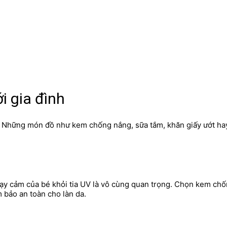
ới gia đình
iết. Những món đồ như kem chống nắng, sữa tắm, khăn giấy ướt h
hạy cảm của bé khỏi tia UV là vô cùng quan trọng. Chọn kem chố
m bảo an toàn cho làn da.