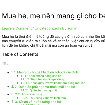
Mùa hè, mẹ nên mang gì cho bé 
Leave a Comment
/
Uncategorized
/ By
admin
Mùa hè là thời điểm lý tưởng để các gia đình có con nhỏ lên kế
bảo chuyến đi diễn ra suôn sẻ và an toàn, việc chuẩn bị đầy đủ
lịch để bé không chỉ thoải mái mà còn an toàn và vui vẻ.
Table of Contents
1. Mang gì cho bé khi đi du lịch với gia đình
1.1. Kem chống nắng cho bé
1.2. Sữa tắm và dầu gội riêng
1.3. Khăn giấy ướt và khăn tắm dùng một lần
2. Quần áo phù hợp và thoải mái cho bé
2.1. Quần áo thoáng mát
2.2. Áo khoác nhẹ
2.3. Mũ rộng vành và kính râm
3. Đồ ăn và nước uống cho bé