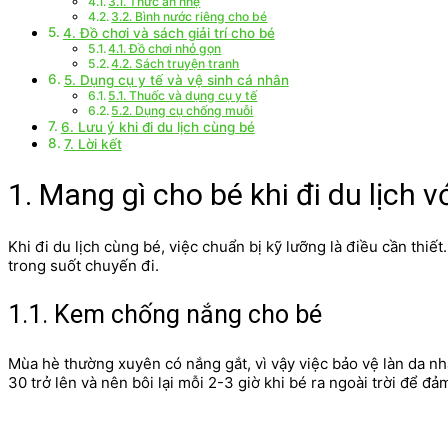
3.1. Thức ăn nhẹ
3.2. Bình nước riêng cho bé
4. Đồ chơi và sách giải trí cho bé
4.1. Đồ chơi nhỏ gọn
4.2. Sách truyện tranh
5. Dụng cụ y tế và vệ sinh cá nhân
5.1. Thuốc và dụng cụ y tế
5.2. Dụng cụ chống muỗi
6. Lưu ý khi đi du lịch cùng bé
7. Lời kết
1. Mang gì cho bé khi đi du lịch v
Khi đi du lịch cùng bé, việc chuẩn bị kỹ lưỡng là điều cần th
trong suốt chuyến đi.
1.1. Kem chống nắng cho bé
Mùa hè thường xuyên có nắng gắt, vì vậy việc bảo vệ làn da n
30 trở lên và nên bôi lại mỗi 2-3 giờ khi bé ra ngoài trời để đả