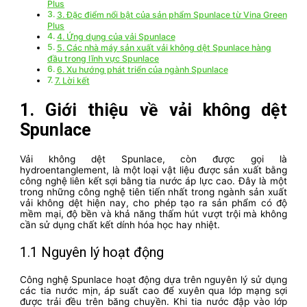
Plus
3. Đặc điểm nổi bật của sản phẩm Spunlace từ Vina Green
Plus
4. Ứng dụng của vải Spunlace
5. Các nhà máy sản xuất vải không dệt Spunlace hàng
đầu trong lĩnh vực Spunlace
6. Xu hướng phát triển của ngành Spunlace
7. Lời kết
1. Giới thiệu về vải không dệt
Spunlace
Vải không dệt Spunlace, còn được gọi là
hydroentanglement, là một loại vật liệu được sản xuất bằng
công nghệ liên kết sợi bằng tia nước áp lực cao. Đây là một
trong những công nghệ tiên tiến nhất trong ngành sản xuất
vải không dệt hiện nay, cho phép tạo ra sản phẩm có độ
mềm mại, độ bền và khả năng thấm hút vượt trội mà không
cần sử dụng chất kết dính hóa học hay nhiệt.
1.1 Nguyên lý hoạt động
Công nghệ Spunlace hoạt động dựa trên nguyên lý sử dụng
các tia nước mịn, áp suất cao để xuyên qua lớp mạng sợi
được trải đều trên băng chuyền. Khi tia nước đập vào lớp