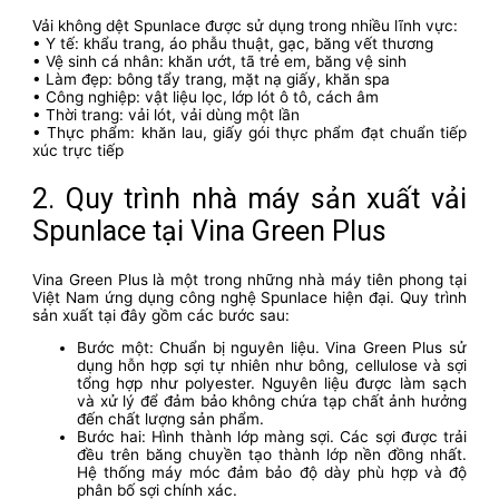
Vải không dệt Spunlace được sử dụng trong nhiều lĩnh vực:
• Y tế: khẩu trang, áo phẫu thuật, gạc, băng vết thương
• Vệ sinh cá nhân: khăn ướt, tã trẻ em, băng vệ sinh
• Làm đẹp: bông tẩy trang, mặt nạ giấy, khăn spa
• Công nghiệp: vật liệu lọc, lớp lót ô tô, cách âm
• Thời trang: vải lót, vải dùng một lần
• Thực phẩm: khăn lau, giấy gói thực phẩm đạt chuẩn tiếp
xúc trực tiếp
2. Quy trình nhà máy sản xuất vải
Spunlace tại Vina Green Plus
Vina Green Plus là một trong những nhà máy tiên phong tại
Việt Nam ứng dụng công nghệ Spunlace hiện đại. Quy trình
sản xuất tại đây gồm các bước sau:
Bước một: Chuẩn bị nguyên liệu. Vina Green Plus sử
dụng hỗn hợp sợi tự nhiên như bông, cellulose và sợi
tổng hợp như polyester. Nguyên liệu được làm sạch
và xử lý để đảm bảo không chứa tạp chất ảnh hưởng
đến chất lượng sản phẩm.
Bước hai: Hình thành lớp màng sợi. Các sợi được trải
đều trên băng chuyền tạo thành lớp nền đồng nhất.
Hệ thống máy móc đảm bảo độ dày phù hợp và độ
phân bố sợi chính xác.