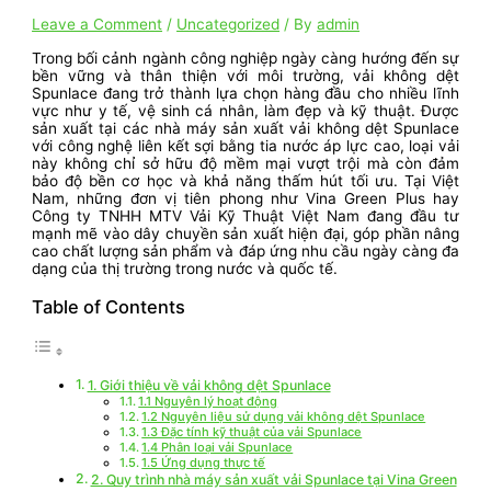
Leave a Comment
/
Uncategorized
/ By
admin
Trong bối cảnh ngành công nghiệp ngày càng hướng đến sự
bền vững và thân thiện với môi trường, vải không dệt
Spunlace đang trở thành lựa chọn hàng đầu cho nhiều lĩnh
vực như y tế, vệ sinh cá nhân, làm đẹp và kỹ thuật. Được
sản xuất tại các nhà máy sản xuất vải không dệt Spunlace
với công nghệ liên kết sợi bằng tia nước áp lực cao, loại vải
này không chỉ sở hữu độ mềm mại vượt trội mà còn đảm
bảo độ bền cơ học và khả năng thấm hút tối ưu. Tại Việt
Nam, những đơn vị tiên phong như Vina Green Plus hay
Công ty TNHH MTV Vải Kỹ Thuật Việt Nam đang đầu tư
mạnh mẽ vào dây chuyền sản xuất hiện đại, góp phần nâng
cao chất lượng sản phẩm và đáp ứng nhu cầu ngày càng đa
dạng của thị trường trong nước và quốc tế.
Table of Contents
1. Giới thiệu về vải không dệt Spunlace
1.1 Nguyên lý hoạt động
1.2 Nguyên liệu sử dụng vải không dệt Spunlace
1.3 Đặc tính kỹ thuật của vải Spunlace
1.4 Phân loại vải Spunlace
1.5 Ứng dụng thực tế
2. Quy trình nhà máy sản xuất vải Spunlace tại Vina Green