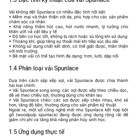
Vải không dệt Spunlace có nhiều đặc tính nổi bật:
• Mềm mại và thân thiện với da, phù hợp cho các sản phẩm
chăm sóc cá nhân
• Khả năng thấm hút cao, hút nước nhanh, lý tưởng cho
khăn ướt và vật liệu y tế
• Độ bền cơ học tốt, không bị rách hoặc xù lông khi sử dụng
• Thoáng khí, giúp tăng sự thoải mái khi tiếp xúc lâu dài
• Không sử dụng chất kết dính, có thể giặt được, thân thiện
với môi trường
• Bề mặt vải có thể tạo hình đa dạng: trơn, lưới, dập nổi
1.4 Phân loại vải Spunlace
Dựa trên cách sắp xếp sợi, vải Spunlace được chia thành
hai loại chính:
• Vải Spunlace song song: các sợi được xếp theo chiều dọc,
dễ xé theo chiều sợi, thường dùng cho khăn lau
• Vải Spunlace chéo: các sợi được xếp chéo nhau, khó xé
hơn, tăng độ bền, thường dùng cho sản phẩm kỹ thuật
Ngoài ra, một số công nghệ mới như Spunlace kết hợp bột
gỗ (woodpulp spunlace) đang được ứng dụng rộng rãi để
giảm chi phí và tăng khả năng phân hủy sinh học.
1.5 Ứng dụng thực tế