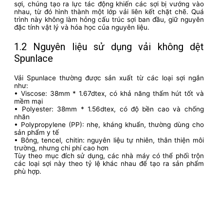
sợi, chúng tạo ra lực tác động khiến các sợi bị vướng vào
nhau, từ đó hình thành một lớp vải liên kết chặt chẽ. Quá
trình này không làm hỏng cấu trúc sợi ban đầu, giữ nguyên
đặc tính vật lý và hóa học của nguyên liệu.
1.2 Nguyên liệu sử dụng vải không dệt
Spunlace
Vải Spunlace thường được sản xuất từ các loại sợi ngắn
như:
• Viscose: 38mm * 1.67dtex, có khả năng thấm hút tốt và
mềm mại
• Polyester: 38mm * 1.56dtex, có độ bền cao và chống
nhăn
• Polypropylene (PP): nhẹ, kháng khuẩn, thường dùng cho
sản phẩm y tế
• Bông, tencel, chitin: nguyên liệu tự nhiên, thân thiện môi
trường, nhưng chi phí cao hơn
Tùy theo mục đích sử dụng, các nhà máy có thể phối trộn
các loại sợi này theo tỷ lệ khác nhau để tạo ra sản phẩm
phù hợp.