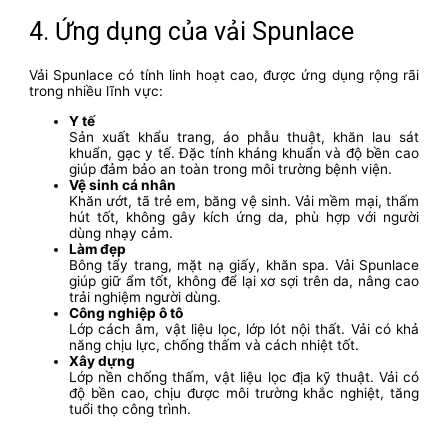
4. Ứng dụng của vải Spunlace
Vải Spunlace có tính linh hoạt cao, được ứng dụng rộng rãi
trong nhiều lĩnh vực:
Y tế
Sản xuất khẩu trang, áo phẫu thuật, khăn lau sát
khuẩn, gạc y tế. Đặc tính kháng khuẩn và độ bền cao
giúp đảm bảo an toàn trong môi trường bệnh viện.
Vệ sinh cá nhân
Khăn ướt, tã trẻ em, băng vệ sinh. Vải mềm mại, thấm
hút tốt, không gây kích ứng da, phù hợp với người
dùng nhạy cảm.
Làm đẹp
Bông tẩy trang, mặt nạ giấy, khăn spa. Vải Spunlace
giúp giữ ẩm tốt, không để lại xơ sợi trên da, nâng cao
trải nghiệm người dùng.
Công nghiệp ô tô
Lớp cách âm, vật liệu lọc, lớp lót nội thất. Vải có khả
năng chịu lực, chống thấm và cách nhiệt tốt.
Xây dựng
Lớp nền chống thấm, vật liệu lọc địa kỹ thuật. Vải có
độ bền cao, chịu được môi trường khắc nghiệt, tăng
tuổi thọ công trình.