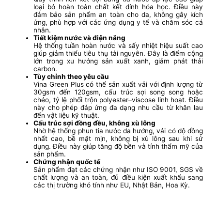
loại bỏ hoàn toàn chất kết dính hóa học. Điều này
đảm bảo sản phẩm an toàn cho da, không gây kích
ứng, phù hợp với các ứng dụng y tế và chăm sóc cá
nhân.
Tiết kiệm nước và điện năng
Hệ thống tuần hoàn nước và sấy nhiệt hiệu suất cao
giúp giảm thiểu tiêu thụ tài nguyên. Đây là điểm cộng
lớn trong xu hướng sản xuất xanh, giảm phát thải
carbon.
Tùy chỉnh theo yêu cầu
Vina Green Plus có thể sản xuất vải với định lượng từ
30gsm đến 120gsm, cấu trúc sợi song song hoặc
chéo, tỷ lệ phối trộn polyester–viscose linh hoạt. Điều
này cho phép đáp ứng đa dạng nhu cầu từ khăn lau
đến vật liệu kỹ thuật.
Cấu trúc sợi đồng đều, không xù lông
Nhờ hệ thống phun tia nước đa hướng, vải có độ đồng
nhất cao, bề mặt mịn, không bị xù lông sau khi sử
dụng. Điều này giúp tăng độ bền và tính thẩm mỹ của
sản phẩm.
Chứng nhận quốc tế
Sản phẩm đạt các chứng nhận như ISO 9001, SGS về
chất lượng và an toàn, đủ điều kiện xuất khẩu sang
các thị trường khó tính như EU, Nhật Bản, Hoa Kỳ.