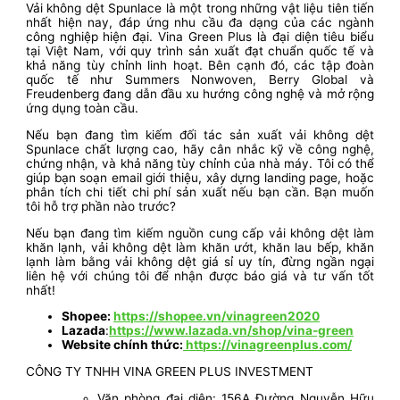
Vải không dệt Spunlace là một trong những vật liệu tiên tiến
nhất hiện nay, đáp ứng nhu cầu đa dạng của các ngành
công nghiệp hiện đại. Vina Green Plus là đại diện tiêu biểu
tại Việt Nam, với quy trình sản xuất đạt chuẩn quốc tế và
khả năng tùy chỉnh linh hoạt. Bên cạnh đó, các tập đoàn
quốc tế như Summers Nonwoven, Berry Global và
Freudenberg đang dẫn đầu xu hướng công nghệ và mở rộng
ứng dụng toàn cầu.
Nếu bạn đang tìm kiếm đối tác sản xuất vải không dệt
Spunlace chất lượng cao, hãy cân nhắc kỹ về công nghệ,
chứng nhận, và khả năng tùy chỉnh của nhà máy. Tôi có thể
giúp bạn soạn email giới thiệu, xây dựng landing page, hoặc
phân tích chi tiết chi phí sản xuất nếu bạn cần. Bạn muốn
tôi hỗ trợ phần nào trước?
Nếu bạn đang tìm kiếm nguồn cung cấp vải không dệt làm
khăn lạnh, vải không dệt làm khăn ướt, khăn lau bếp, khăn
lạnh làm bằng vải không dệt giá sỉ uy tín, đừng ngần ngại
liên hệ với chúng tôi để nhận được báo giá và tư vấn tốt
nhất!
Shopee:
https://shopee.vn/vinagreen2020
Lazada
:
https://www.lazada.vn/shop/vina-green
Website chính thức:
https://vinagreenplus.com/
CÔNG TY TNHH VINA GREEN PLUS INVESTMENT
Văn phòng đại diện: 156A Đường Nguyễn Hữu