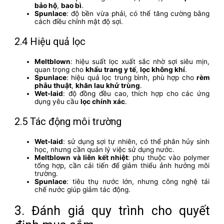
bảo hộ
,
bao bì
.
Spunlace
: độ bền vừa phải, có thể tăng cường bằng
cách điều chỉnh mật độ sợi.
2.4 Hiệu quả lọc
Meltblown
: hiệu suất lọc xuất sắc nhờ sợi siêu mịn,
quan trọng cho
khẩu trang y tế
,
lọc không khí
.
Spunlace
: hiệu quả lọc trung bình, phù hợp cho
rèm
phẫu thuật
,
khăn lau khử trùng
.
Wet-laid
: độ đồng đều cao, thích hợp cho các ứng
dụng yêu cầu
lọc chính xác
.
2.5 Tác động môi trường
Wet-laid
: sử dụng sợi tự nhiên, có thể phân hủy sinh
học, nhưng cần quản lý việc sử dụng nước.
Meltblown và liên kết nhiệt
: phụ thuộc vào polymer
tổng hợp, cần cải tiến để giảm thiểu ảnh hưởng môi
trường.
Spunlace
: tiêu thụ nước lớn, nhưng công nghệ tái
chế nước giúp giảm tác động.
3. Đánh giá quy trình cho quyết