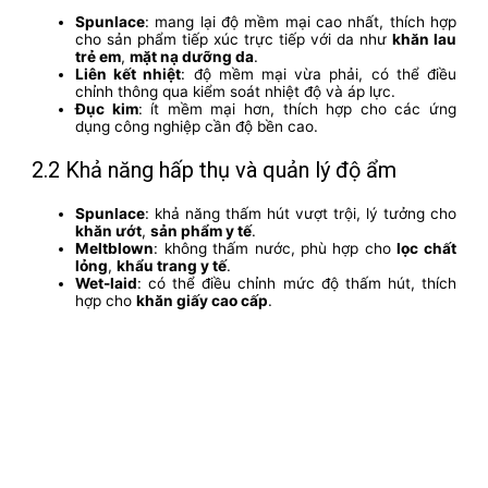
Spunlace
: mang lại độ mềm mại cao nhất, thích hợp
cho sản phẩm tiếp xúc trực tiếp với da như
khăn lau
trẻ em
,
mặt nạ dưỡng da
.
Liên kết nhiệt
: độ mềm mại vừa phải, có thể điều
chỉnh thông qua kiểm soát nhiệt độ và áp lực.
Đục kim
: ít mềm mại hơn, thích hợp cho các ứng
dụng công nghiệp cần độ bền cao.
2.2 Khả năng hấp thụ và quản lý độ ẩm
Spunlace
: khả năng thấm hút vượt trội, lý tưởng cho
khăn ướt
,
sản phẩm y tế
.
Meltblown
: không thấm nước, phù hợp cho
lọc chất
lỏng
,
khẩu trang y tế
.
Wet-laid
: có thể điều chỉnh mức độ thấm hút, thích
hợp cho
khăn giấy cao cấp
.