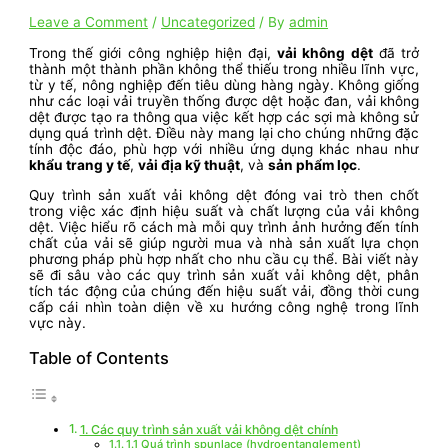
Leave a Comment
/
Uncategorized
/ By
admin
Trong thế giới công nghiệp hiện đại,
vải không dệt
đã trở
thành một thành phần không thể thiếu trong nhiều lĩnh vực,
từ y tế, nông nghiệp đến tiêu dùng hàng ngày. Không giống
như các loại vải truyền thống được dệt hoặc đan, vải không
dệt được tạo ra thông qua việc kết hợp các sợi mà không sử
dụng quá trình dệt. Điều này mang lại cho chúng những đặc
tính độc đáo, phù hợp với nhiều ứng dụng khác nhau như
khẩu trang y tế
,
vải địa kỹ thuật
, và
sản phẩm lọc
.
Quy trình sản xuất vải không dệt đóng vai trò then chốt
trong việc xác định hiệu suất và chất lượng của vải không
dệt. Việc hiểu rõ cách mà mỗi quy trình ảnh hưởng đến tính
chất của vải sẽ giúp người mua và nhà sản xuất lựa chọn
phương pháp phù hợp nhất cho nhu cầu cụ thể. Bài viết này
sẽ đi sâu vào các quy trình sản xuất vải không dệt, phân
tích tác động của chúng đến hiệu suất vải, đồng thời cung
cấp cái nhìn toàn diện về xu hướng công nghệ trong lĩnh
vực này.
Table of Contents
1. Các quy trình sản xuất vải không dệt chính
1.1 Quá trình spunlace (hydroentanglement)