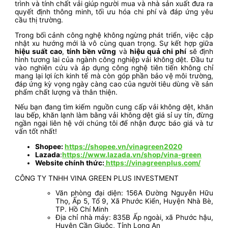
trình và tính chất vải giúp người mua và nhà sản xuất đưa ra
quyết định thông minh, tối ưu hóa chi phí và đáp ứng yêu
cầu thị trường.
Trong bối cảnh công nghệ không ngừng phát triển, việc cập
nhật xu hướng mới là vô cùng quan trọng. Sự kết hợp giữa
hiệu suất cao
,
tính bền vững
và
hiệu quả chi phí
sẽ định
hình tương lai của ngành công nghiệp vải không dệt. Đầu tư
vào nghiên cứu và áp dụng công nghệ tiên tiến không chỉ
mang lại lợi ích kinh tế mà còn góp phần bảo vệ môi trường,
đáp ứng kỳ vọng ngày càng cao của người tiêu dùng về sản
phẩm chất lượng và thân thiện.
Nếu bạn đang tìm kiếm nguồn cung cấp vải không dệt, khăn
lau bếp, khăn lạnh làm bằng vải không dệt giá sỉ uy tín, đừng
ngần ngại liên hệ với chúng tôi để nhận được báo giá và tư
vấn tốt nhất!
Shopee:
https://shopee.vn/vinagreen2020
Lazada
:
https://www.lazada.vn/shop/vina-green
Website chính thức:
https://vinagreenplus.com/
CÔNG TY TNHH VINA GREEN PLUS INVESTMENT
Văn phòng đại diện: 156A Đường Nguyễn Hữu
Thọ, Ấp 5, Tổ 9, Xã Phước Kiển, Huyện Nhà Bè,
TP. Hồ Chí Minh
Địa chỉ nhà máy: 835B Ấp ngoài, xã Phước hậu,
Huyện Cần Giuộc, Tỉnh Long An