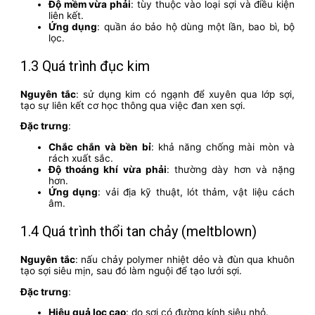
Độ mềm vừa phải
: tùy thuộc vào loại sợi và điều kiện
liên kết.
Ứng dụng
: quần áo bảo hộ dùng một lần, bao bì, bộ
lọc.
1.3 Quá trình đục kim
Nguyên tắc
: sử dụng kim có ngạnh để xuyên qua lớp sợi,
tạo sự liên kết cơ học thông qua việc đan xen sợi.
Đặc trưng
:
Chắc chắn và bền bỉ
: khả năng chống mài mòn và
rách xuất sắc.
Độ thoáng khí vừa phải
: thường dày hơn và nặng
hơn.
Ứng dụng
: vải địa kỹ thuật, lót thảm, vật liệu cách
âm.
1.4 Quá trình thổi tan chảy (meltblown)
Nguyên tắc
: nấu chảy polymer nhiệt dẻo và đùn qua khuôn
tạo sợi siêu mịn, sau đó làm nguội để tạo lưới sợi.
Đặc trưng
:
Hiệu quả lọc cao
: do sợi có đường kính siêu nhỏ.