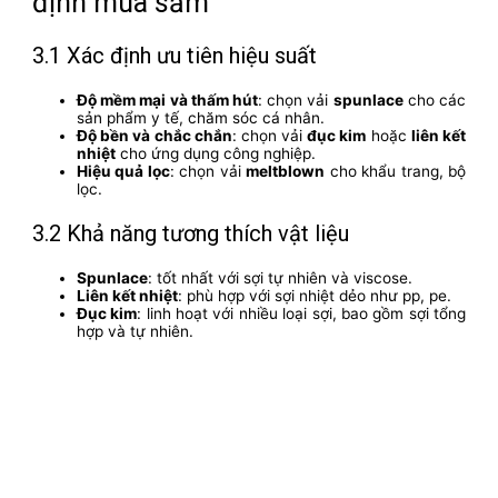
định mua sắm
3.1 Xác định ưu tiên hiệu suất
Độ mềm mại và thấm hút
: chọn vải
spunlace
cho các
sản phẩm y tế, chăm sóc cá nhân.
Độ bền và chắc chắn
: chọn vải
đục kim
hoặc
liên kết
nhiệt
cho ứng dụng công nghiệp.
Hiệu quả lọc
: chọn vải
meltblown
cho khẩu trang, bộ
lọc.
3.2 Khả năng tương thích vật liệu
Spunlace
: tốt nhất với sợi tự nhiên và viscose.
Liên kết nhiệt
: phù hợp với sợi nhiệt dẻo như pp, pe.
Đục kim
: linh hoạt với nhiều loại sợi, bao gồm sợi tổng
hợp và tự nhiên.