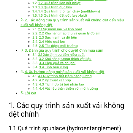
1.2 Quá trình liên kết nhiệt
1.3 Quá trình đục kim
1.4 Quá trình thổi tan chảy (meltblown)
1.5 Quá trình đặt ướt (wet-laid)
2. Tác động của quy trình sản xuất vải không dệt đến hiệu
suất vải không dệt
2.1 Sự mềm mại và linh hoạt
2.2 Khả năng hấp thụ và quản lý độ ẩm
2.3 Sức mạnh và độ bền
2.4 Hiệu quả lọc
2.5 Tác động môi trường
3. Đánh giá quy trình cho quyết định mua sắm
3.1 Xác định ưu tiên hiệu suất
3.2 Khả năng tương thích vật liệu
3.3 Hiệu quả về chi phí
3.4 Tính bền vững
4. Xu hướng công nghệ sản xuất vải không dệt
4.1 Quy trình tiết kiệm năng lượng
4.2 Kỹ thuật kết hợp
4.3 Tích hợp trí tuệ nhân tạo
4.4 Vật liệu thân thiện với môi trường
Lời kết
1. Các quy trình sản xuất vải không
dệt chính
1.1 Quá trình spunlace (hydroentanglement)