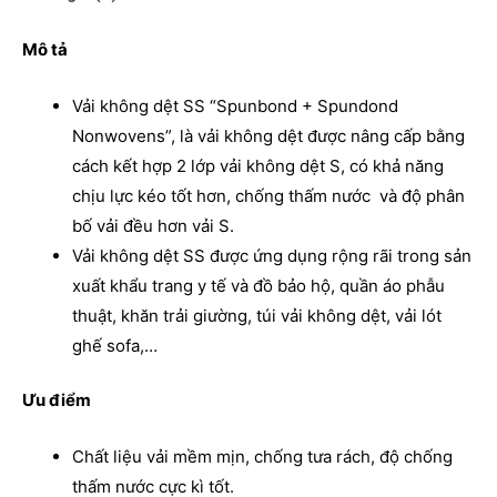
Mô tả
Vải không dệt SS “Spunbond + Spundond
Nonwovens”, là​ vải​ khô​ng dệ​t đ​ư​ợ​c nâ​ng cấp bằng
cách kết hợp 2 lớp​ vải​ khô​ng dệ​t S, có​ khả​ nă​ng
chịu​ lự​c kéo​ tốt​ hơ​n, chống thấm nước và​ đ​ộ​ phân​
bố​ vải​ đ​ều​ hơ​n vải S.
Vải không dệt SS được ứng dụng rộng rãi trong sản
xuất khẩu trang y tế và đồ bảo hộ, quần áo phẫu
thuật, khăn trải giường, túi vải không dệt, vải lót
ghế sofa,…
Ưu điểm
Chất liệu vải mềm mịn, chống tưa rách, độ chống
thấm nước cực kì tốt.