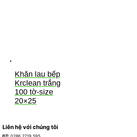
Khăn lau bếp
Krclean trắng
100 tờ-size
20×25
Liên hệ với chúng tôi
ĐT:
0286 2719 595