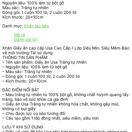
Nguyên liệu: 100% làm từ bột gỗ
Màu sắc: Trắng tự nhiên
Đóng gói: 1 cuộn 100 tờ, 2 cuộn 200 tờ
Kích thước: 20x10cm
Danh mục:
Khăn lau bếp
Mô tả
Đánh giá (0)
Khăn Giấy ăn cao cấp Usa Cao Cấp 1 Lớp Siêu Mịn, Siêu Mềm-Bảo
vệ môi trường-Tái sử dụng
THÔNG TIN SẢN PHẨM:
– Tên sản phẩm: Giấy ăn Usa Trắng tự nhiên
– Nguyên liệu: 100% làm từ bột gỗ
– Màu sắc: Trắng tự nhiên
– Đóng gói: 1 cuộn 100 tờ, 2 cuộn 200 tờ
– Kích thước: 20x10cm
ĐẶC ĐIỂM NỔI BẬT
– Màu trắng tự nhiên từ 100% bột gỗ, không chất huỳnh quang tẩy
trắng, bảo vệ sức khỏe cả gia đình
– Giấy ăn Usa Trắng tự nhiên không hóa chất, không gây mùi,
không có bụi giấy
– Chịu được lực co kéo tương đối
– Cấu tạo gồm 1 lớp đồng nhất, siêu mềm, siêu mịn
LƯU Ý KHI SỬ DỤNG
– Giấy vệ sinh để bàn Usa phù hợp trong phòng khách, phòng ngủ,