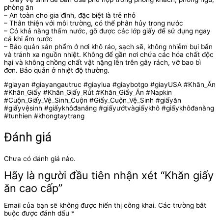
phòng ăn
– An toàn cho gia đình, đặc biệt là trẻ nhỏ
– Thân thiện với môi trường, có thể phân hủy trong nước
– Có khả năng thấm nước, gỡ được các lớp giấy để sử dụng ngay
cả khi ẩm nước
– Bảo quản sản phẩm ở nơi khô ráo, sạch sẽ, không nhiễm bụi bẩn
và tránh xa nguồn nhiệt. Không để gần nơi chứa các hóa chất độc
hại và không chồng chất vật nặng lên trên gây rách, vỡ bao bì
đơn. Bảo quản ở nhiệt độ thường.
#giayan #giayangautruc #giaylua #giaybotgo #giayUSA #Khăn_Ăn
#Khăn_Giấy #Khăn_Giấy_Rút #Khăn_Giấy_Ăn #Napkin
#Cuộn_Giấy_Vệ_Sinh_Cuộn #Giấy_Cuộn_Vệ_Sinh #giấyăn
#giấyvệsinh #giấykhôđanăng #giấyướtvàgiấykhô #giấykhôđanăng
#tunhien #khongtaytrang
Đánh giá
Chưa có đánh giá nào.
Hãy là người đầu tiên nhận xét “Khăn giấy
ăn cao cấp”
Email của bạn sẽ không được hiển thị công khai.
Các trường bắt
buộc được đánh dấu
*