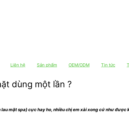
Liên hệ
Sản phẩm
OEM/ODM
Tin tức
mặt dùng một lần ?
n lau mặt spa) cực hay ho, nhiều chị em xài xong cứ như được k