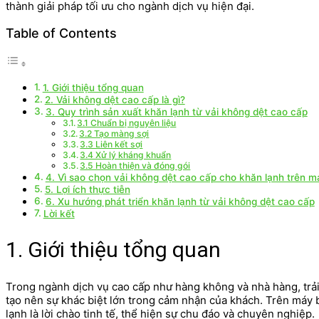
thành giải pháp tối ưu cho ngành dịch vụ hiện đại.
Table of Contents
1. Giới thiệu tổng quan
2. Vải không dệt cao cấp là gì?
3. Quy trình sản xuất khăn lạnh từ vải không dệt cao cấp
3.1 Chuẩn bị nguyên liệu
3.2 Tạo màng sợi
3.3 Liên kết sợi
3.4 Xử lý kháng khuẩn
3.5 Hoàn thiện và đóng gói
4. Vì sao chọn vải không dệt cao cấp cho khăn lạnh trên 
5. Lợi ích thực tiễn
6. Xu hướng phát triển khăn lạnh từ vải không dệt cao cấp
Lời kết
1. Giới thiệu tổng quan
Trong ngành dịch vụ cao cấp như hàng không và nhà hàng, trả
tạo nên sự khác biệt lớn trong cảm nhận của khách. Trên máy b
lạnh là lời chào tinh tế, thể hiện sự chu đáo và chuyên nghiệp.