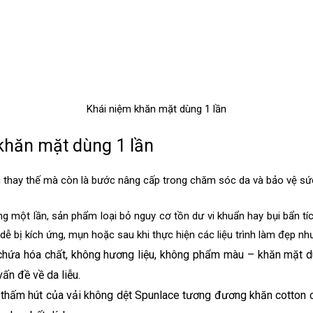
Khái niệm khăn mặt dùng 1 lần
 khăn mặt dùng 1 lần
g thay thế mà còn là bước nâng cấp trong chăm sóc da và bảo vệ sứ
ụng một lần, sản phẩm loại bỏ nguy cơ tồn dư vi khuẩn hay bụi bẩn tí
dễ bị kích ứng, mụn hoặc sau khi thực hiện các liệu trình làm đẹp như
hứa hóa chất, không hương liệu, không phẩm màu – khăn mặt dù
ấn đề về da liễu.
thấm hút của vải không dệt Spunlace tương đương khăn cotton c