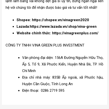
lạnh làm bằng vải không dệt giá sỉ uy tín, đừng ngần ngại liên
hệ với chúng tôi để nhận được báo giá và tư vấn tốt nhất!
Shopee:
https://shopee.vn/vinagreen2020
Lazada
:
https://www.lazada.vn/shop/vina-green
Website chính thức:
https://vinagreenplus.com/
CÔNG TY TNHH VINA GREEN PLUS INVESTMENT
Văn phòng đại diện: 156A Đường Nguyễn Hữu Thọ,
Ấp 5, Tổ 9, Xã Phước Kiển, Huyện Nhà Bè, TP. Hồ
Chí Minh
Địa chỉ nhà máy: 835B Ấp ngoài, xã Phước hậu,
Huyện Cần Giuộc, Tỉnh Long An
Điện thoại:
0286 2719 595