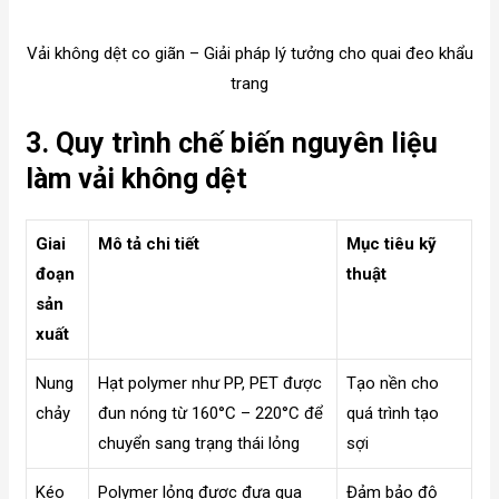
Vải không dệt co giãn – Giải pháp lý tưởng cho quai đeo khẩu
trang
3. Quy trình chế biến nguyên liệu
làm vải không dệt
Giai
Mô tả chi tiết
Mục tiêu kỹ
đoạn
thuật
sản
xuất
Nung
Hạt polymer như PP, PET được
Tạo nền cho
chảy
đun nóng từ 160°C – 220°C để
quá trình tạo
chuyển sang trạng thái lỏng
sợi
Kéo
Polymer lỏng được đưa qua
Đảm bảo độ